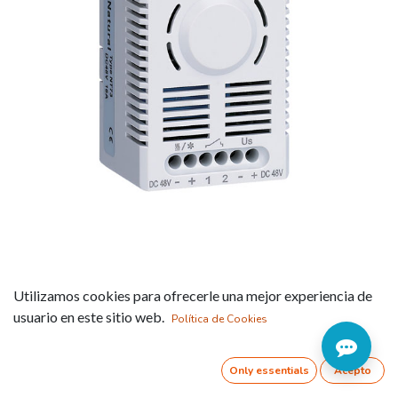
Módulo de transmisión de
Utilizamos cookies para ofrecerle una mejor experiencia de
señal para activar equipos
usuario en este sitio web.
Política de Cookies
en VCC (860047)
Only essentials
Acepto
Referencia:
860047