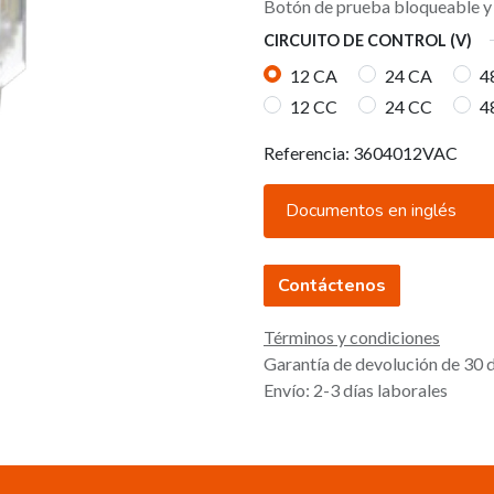
Botón de prueba bloqueable y 
CIRCUITO DE CONTROL (V)
12 CA
24 CA
4
12 CC
24 CC
4
Referencia:
3604012VAC
Documentos en inglés
Contáctenos
Términos y condiciones
Garantía de devolución de 30 
Envío: 2-3 días laborales