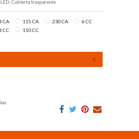
LED. Cubierta trasparente
8 CA
115 CA
230 CA
6 CC
8 CC
110 CC
días