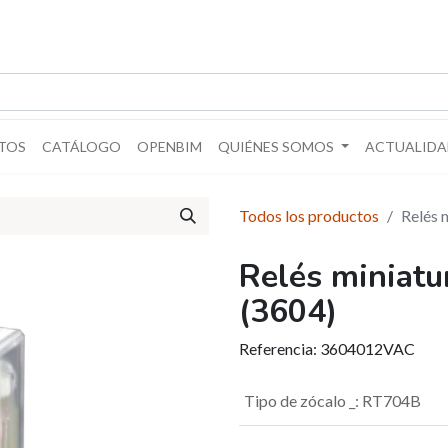
TOS
CATÁLOGO
OPENBIM
QUIÉNES SOMOS
ACTUALIDA
Todos los productos
Relés 
Relés miniatu
(3604)
Referencia:
3604012VAC
Tipo de zócalo _
:
RT704B