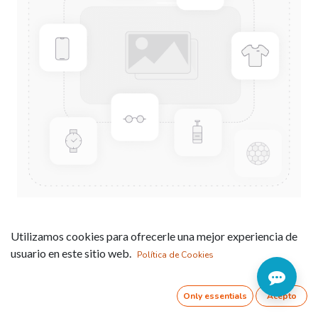
REPVI3 REPVI single-phase
Utilizamos cookies para ofrecerle una mejor experiencia de
self-consumption inverters
usuario en este sitio web.
Política de Cookies
- 3kW÷8kW
Only essentials
Acepto
Referencia: