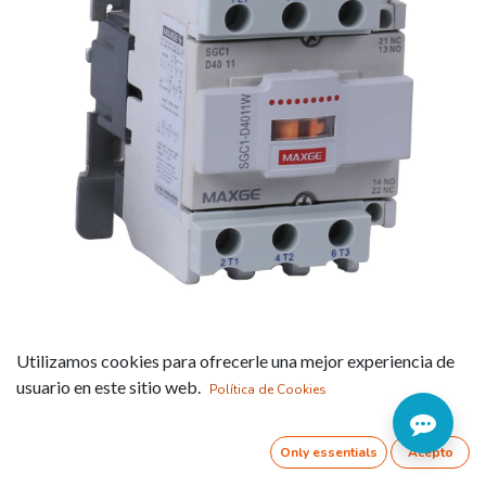
SGC1-D11 4-pole
Utilizamos cookies para ofrecerle una mejor experiencia de
contactors for control in
usuario en este sitio web.
Política de Cookies
AC-1 category (20 to
110A). AC control
Only essentials
Acepto