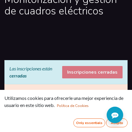
de cuadros eléctricos
Las inscripciones están
Inscripciones cerradas
cerradas
Conoce un software adaptado a
Utilizamos cookies para ofrecerle una mejor experiencia de
las necesidades de cada cliente
usuario en este sitio web.
Política de Cookies
y de cada sector. Alarmas,
informes y control de tu
Only essentials
Acepto
instalación de forma remota.