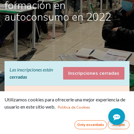
formación en
autoconsumo en 2022
Las inscripciones están
Inscripciones cerradas
cerradas
Los profesionales
Utilizamos cookies para ofrecerle una mejor experiencia de
mejoran sus
usuario en este sitio web.
Política de Cookies
conocimientos en
Only essentials
Acepto
autoconsumo