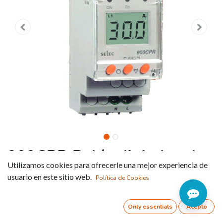
900CPR Relés digitales de
Utilizamos cookies para ofrecerle una mejor experiencia de
control de intensidad
usuario en este sitio web.
Política de Cookies
Referencia:
900CPR-1-BL-U-CE
Only essentials
Acepto
SALIDAS