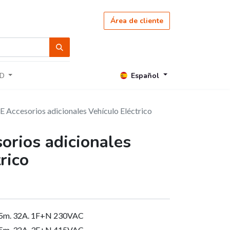
Área de cliente
Español
D
 Accesorios adicionales Vehículo Eléctrico
rios adicionales
rico
. 5m. 32A. 1F+N 230VAC
. 5m. 32A. 3F+N 415VAC