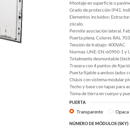
Montaje en superficie o pavim
Grado de protección IP41. Ind
Elementos incluidos: Estructur
zócalo.
Permite asociación lateral. Fa
Puerta plena. Colores RAL 70
Tensión de trabajo: 400VAC
Normas UNE-EN-60950-1 y
Totalmente desmontable (techo,
Trasera con 4 puntos de fijació
Puerta fijable a ambos lados c
Chásis con sistema modular piv
Techo y base con tapas para a
Toma de tierra en cuerpo y pue
PUERTA
Transparente
Opaca
NÚMERO DE MÓDULOS (SKY)