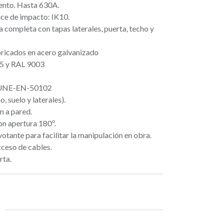
ento. Hasta 630A.
ice de impacto: IK10.
a completa con tapas laterales, puerta, techo y
bricados en acero galvanizado
35 y RAL 9003
 UNE-EN-50102
 suelo y laterales).
n a pared.
on apertura 180º.
otante para facilitar la manipulación en obra.
cceso de cables.
rta.