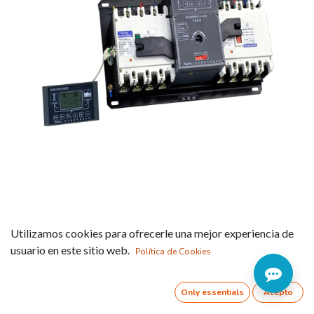
ATS2 ATS2 Conmutaciones
Utilizamos cookies para ofrecerle una mejor experiencia de
de redes automáticas por
usuario en este sitio web.
Política de Cookies
caja moldeada hasta 630A
Only essentials
Acepto
Referencia:
ATS2-4063D063