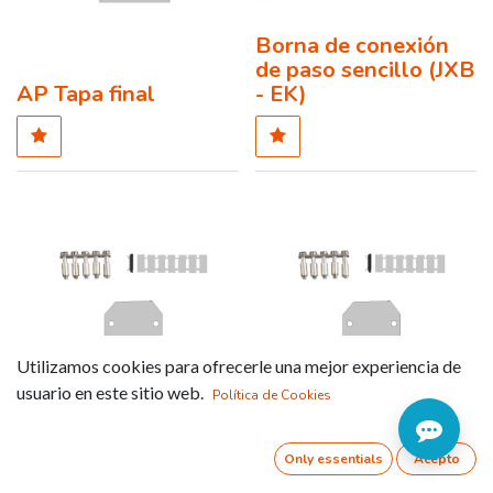
Borna de conexión
de paso sencillo (JXB
AP Tapa final
- EK)
Utilizamos cookies para ofrecerle una mejor experiencia de
usuario en este sitio web.
Política de Cookies
DEK5 Etiqueta
DEK5- Etiqueta
neutra
identificación
Only essentials
Acepto