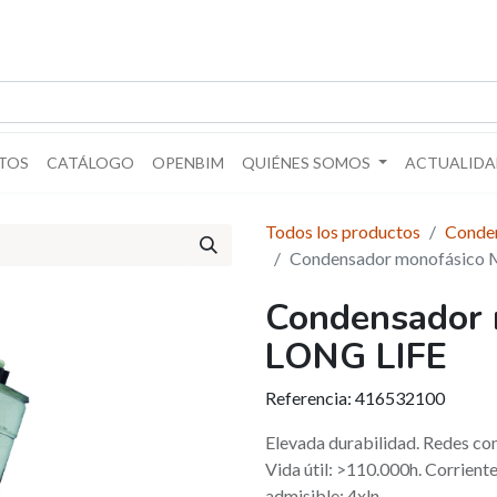
TOS
CATÁLOGO
OPENBIM
QUIÉNES SOMOS
ACTUALIDA
Todos los productos
Conde
Condensador monofásic
Condensador
LONG LIFE
Referencia:
416532100
Elevada durabilidad. Redes c
Vida útil: >110.000h. Corrien
admisible: 4xln.