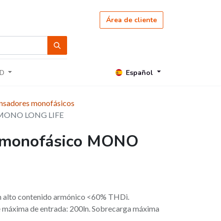
Área de cliente
Español
D
nsadores monofásicos
o MONO LONG LIFE
 monofásico MONO
on alto contenido armónico <60% THDi.
te máxima de entrada: 200ln. Sobrecarga máxima