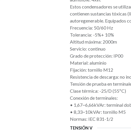
Estos condensadores se utiliza
contienen sustancias tóxicas (
autoregenerable. Equipados co
Frecuencia: 50/60 Hz
Tolerancia: -5%+ 10%
Altitud máxima: 2000m
Servicio: continuo
Grado de protección: IP00
Material: aluminio
Fijación: tornillo M12
Resistencia de descarga: no in
Tensión de prueba en terminale
Clase térmica: -25/D (55ºC)
Conexión de terminales:
• 1,67~6,66kVAr: terminal dob
• 8,33~10kVAr: tornillo M5
Normas: IEC 831-1/2
TENSIÓN V