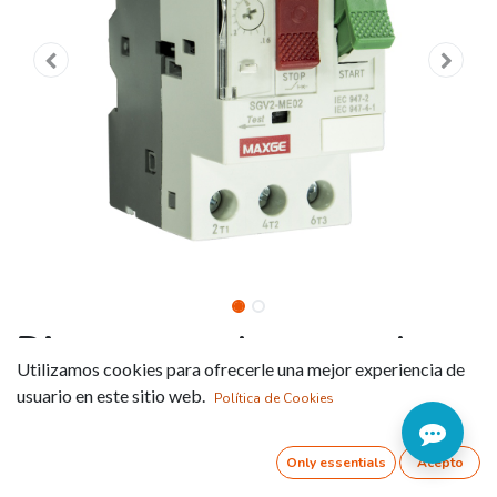
Disyuntores de motor de
Utilizamos cookies para ofrecerle una mejor experiencia de
0,06 a 15kW / 400V (SGV2)
usuario en este sitio web.
Política de Cookies
Referencia:
SGV2-ME01
Only essentials
Acepto
Tensión de empleo: 690VCA (50/60Hz)