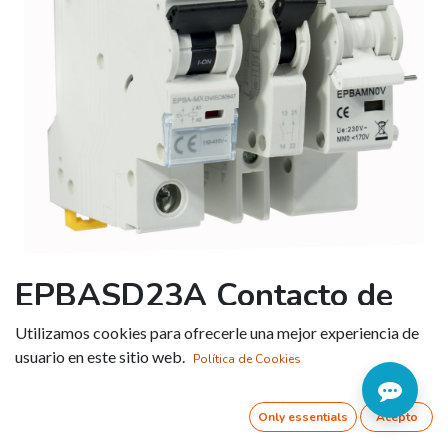
EPBASD23A Contacto de
señalización de defecto
Utilizamos cookies para ofrecerle una mejor experiencia de
usuario en este sitio web.
Política de Cookies
Referencia:
EPBASD23A
Accesorios para series EPB63, EPDPN y EPRM Montaje:
Only essentials
Acepto
todos a la izquierda de los aparatos Dimensiones: 1 paso