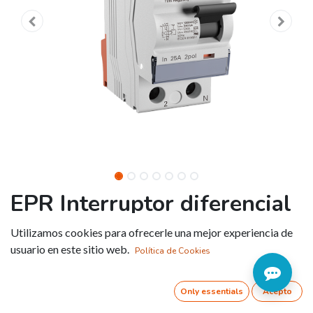
EPR Interruptor diferencial
clase F
Utilizamos cookies para ofrecerle una mejor experiencia de
usuario en este sitio web.
Política de Cookies
Referencia:
EPR2F025030
Empleo en el sector doméstico, terciario e industrial.
Only essentials
Acepto
Señalización local de estado.