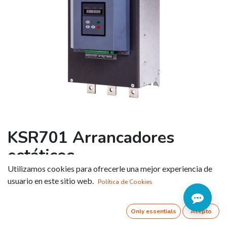
KSR701 Arrancadores
estáticos
Utilizamos cookies para ofrecerle una mejor experiencia de
Referencia:
usuario en este sitio web.
Política de Cookies
• Modos de arranque;
• Rampa tensión (U1:5÷75%Ue / t:1÷200s)
Only essentials
Acepto
• Intensidad limitada (Im:0.2÷4Ie / t: 1÷120s)