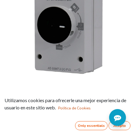
MGISO Interruptores de
Utilizamos cookies para ofrecerle una mejor experiencia de
maniobra para corriente
usuario en este sitio web.
Política de Cookies
continua
Only essentials
Acepto
Referencia:
MGISO-32T