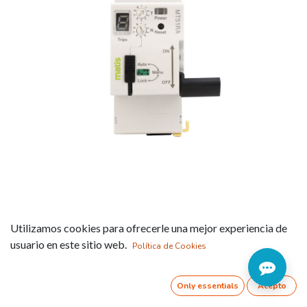
MT51 Unidad
Utilizamos cookies para ofrecerle una mejor experiencia de
reconectadora programable
usuario en este sitio web.
Política de Cookies
digital independiente
Only essentials
Acepto
Referencia:
MT51RAIX