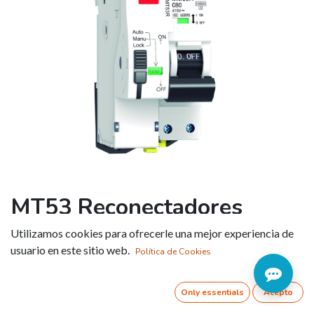
MT53 Reconectadores
automáticos
Utilizamos cookies para ofrecerle una mejor experiencia de
magnetotérmicos
usuario en este sitio web.
Política de Cookies
Referencia:
MT53RAIX2C40
Only essentials
Acepto
• Tensión de empleo: 400/230V AC