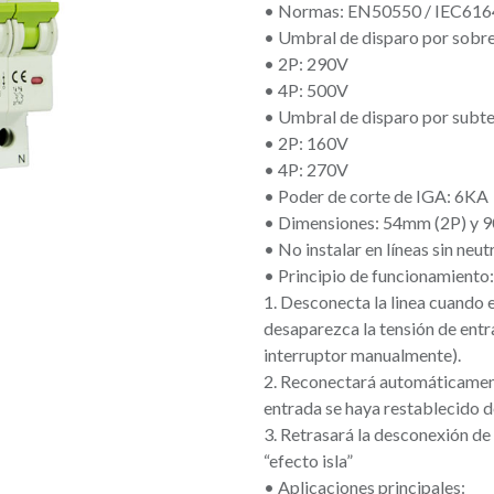
• Normas: EN50550 / IEC616
• Umbral de disparo por sobr
• 2P: 290V
• 4P: 500V
• Umbral de disparo por subt
• 2P: 160V
• 4P: 270V
• Poder de corte de IGA: 6KA
• Dimensiones: 54mm (2P) y 
• No instalar en líneas sin neut
• Principio de funcionamiento:
1. Desconecta la linea cuando 
desaparezca la tensión de entra
interruptor manualmente).
2. Reconectará automáticamente
entrada se haya restablecido 
3. Retrasará la desconexión de
“efecto isla”
• Aplicaciones principales: