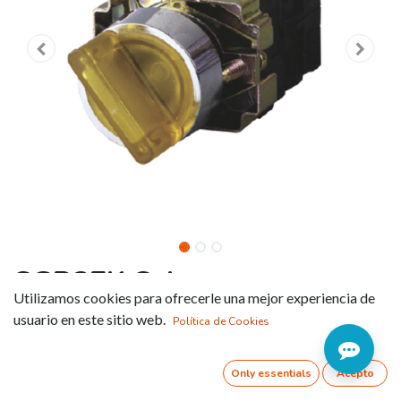
SGB2EK Selectores
Utilizamos cookies para ofrecerle una mejor experiencia de
luminosos
usuario en este sitio web.
Política de Cookies
Referencia:
SGB2EK2365
Only essentials
Acepto
COLOR