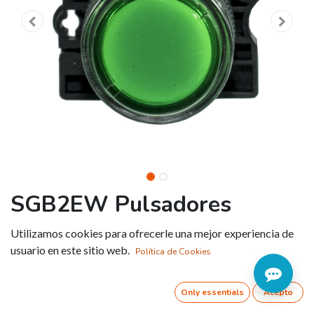
SGB2EW Pulsadores
luminosos
Utilizamos cookies para ofrecerle una mejor experiencia de
usuario en este sitio web.
Política de Cookies
Referencia:
SGB2EW3361
Tipo de actuador
:
Rasante
Only essentials
Acepto