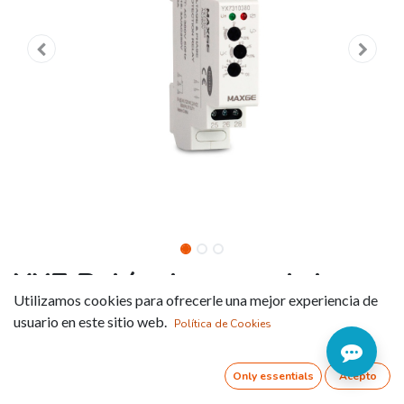
YX7 Relés de control de
Utilizamos cookies para ofrecerle una mejor experiencia de
tensión
usuario en este sitio web.
Política de Cookies
Referencia:
YX7010415
Only essentials
Acepto
TIPO DE RETARDO